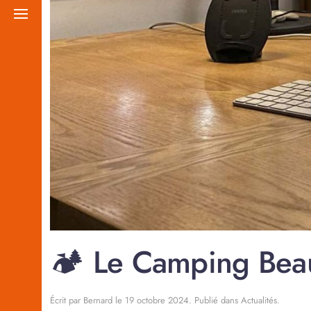
🏕️ Le Camping Beau
Écrit par
Bernard
le
19 octobre 2024
. Publié dans
Actualités
.