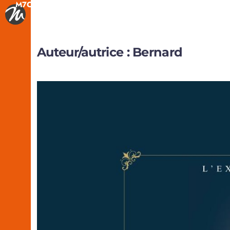
M7CREATION
Auteur/autrice :
Bernard