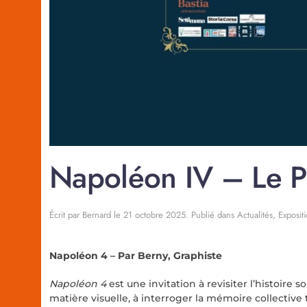
Napoléon IV – Le P
Écrit par
Bernard
le
21 octobre 2025
. Publié dans
Actualités
,
Exposit
Napoléon 4 – Par Berny, Graphiste
Napoléon 4
est une invitation à revisiter l’histoire
matière visuelle, à interroger la mémoire collecti