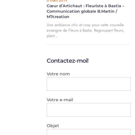
6 mars 2019
Cœur d’Artichaut : Fleuriste à Bastia –
Communication globale B.Martin /
M7creation
Une ambiance chic et cosy pour cette nouvelle
enseigne de Fleurs à Bastia. Regroupant fleurs,
plant…
Contactez-moi!
Votre nom
Votre e-mail
Objet