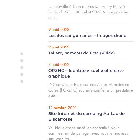
La nouvelle édition du Festival Henry Mary à
Sartè, du 26 au 30 juillet 2023 Au programme
cette…
9 août 2023
Les îles sanguinaires – Images drone
9 août 2022
Tollare, hameau de Ersa (Vidéo)
M7CREATION
M7CREATION
7 août 2022
M7CREATION
ORZHC – Identité visuelle et charte
M7CREATION
graphique
M7CREATION
L’Observatoire Régional des Zones Humides de
Corse (l’ORZHC) souhaite confier à un prestataire
exte…
12 octobre 2021
Site internet du camping Au Lac de
Biscarrosse
Yo! Nous avons lancé les confettis ! Nous
sommes ravi de partager avec vous le nouveau
site Web bri…