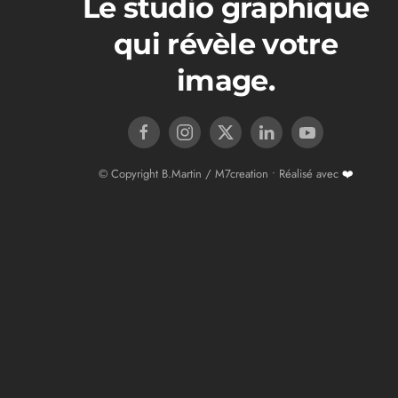
Le studio graphique
qui révèle votre
image.
© Copyright B.Martin / M7creation • Réalisé avec
❤️